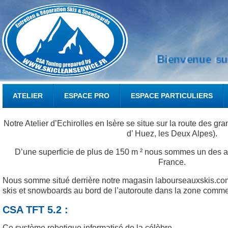
Bienvenue su
ATELIER
SKIP TO CONTENT
ESPACE PRO
ESPACE PARTICULIERS
MAIN MENU
Notre Atelier d’Echirolles en Isère se situe sur la route des gr
d’ Huez, les Deux Alpes).
D’une superficie de plus de 150 m ² nous sommes un des at
France.
Nous somme situé derrière notre magasin labourseauxskis.co
skis et snowboards au bord de l’autoroute dans la zone comme
CSA TFT 5.2 :
Ce système robotique informatisé de la célèbre