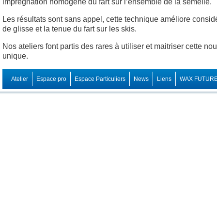
imprégnation homogène du fart sur l’ensemble de la semelle.
Les résultats sont sans appel, cette technique améliore consi
de glisse et la tenue du fart sur les skis.
Nos ateliers font partis des rares à utiliser et maitriser cette n
unique.
Atelier
Espace pro
Espace Particuliers
News
Liens
WAX FUTUR